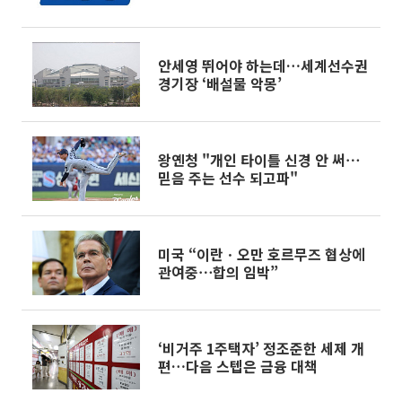
안세영 뛰어야 하는데…세계선수권
경기장 ‘배설물 악몽’
왕옌청 "개인 타이틀 신경 안 써⋯
믿음 주는 선수 되고파"
미국 “이란ㆍ오만 호르무즈 협상에
관여중⋯합의 임박”
‘비거주 1주택자’ 정조준한 세제 개
편…다음 스텝은 금융 대책