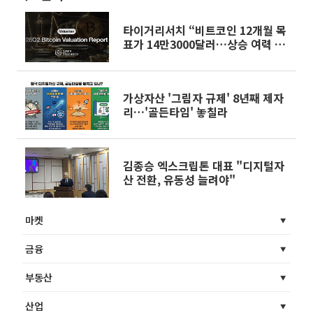
타이거리서치 “비트코인 12개월 목
표가 14만3000달러…상승 여력 2
배”
가상자산 '그림자 규제' 8년째 제자
리…'골든타임' 놓칠라
김종승 엑스크립톤 대표 "디지털자
산 전환, 유동성 늘려야"
마켓
금융
부동산
산업