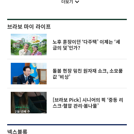
더보기
브라보 마이 라이프
노후 훈장이던 ‘다주택’ 이제는 ‘세
금의 덫’인가?
돌봄 현장 덮친 원자재 쇼크, 소모품
값 ‘비상’
[브라보 Pick] 시니어의 픽 ‘중동 리
스크·혈압 관리·봄나물’
넥스블록