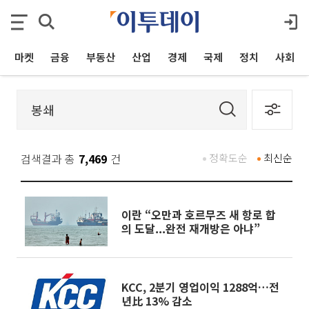
마켓
금융
부동산
산업
경제
국제
정치
사회
검색결과 총
7,469
건
정확도순
최신순
이란 “오만과 호르무즈 새 항로 합
의 도달...완전 재개방은 아냐”
KCC, 2분기 영업이익 1288억…전
년比 13% 감소