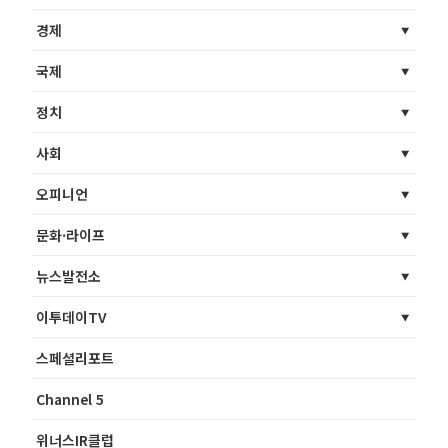
경제
국제
정치
사회
오피니언
문화·라이프
뉴스발전소
이투데이TV
스페셜리포트
Channel 5
위너스IR클럽