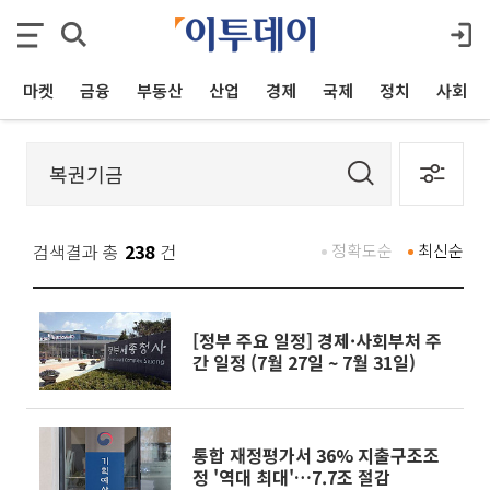
마켓
금융
부동산
산업
경제
국제
정치
사회
검색결과 총
238
건
정확도순
최신순
[정부 주요 일정] 경제·사회부처 주
간 일정 (7월 27일 ~ 7월 31일)
통합 재정평가서 36% 지출구조조
정 '역대 최대'…7.7조 절감