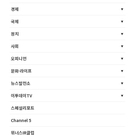
경제
국제
정치
사회
오피니언
문화·라이프
뉴스발전소
이투데이TV
스페셜리포트
Channel 5
위너스IR클럽