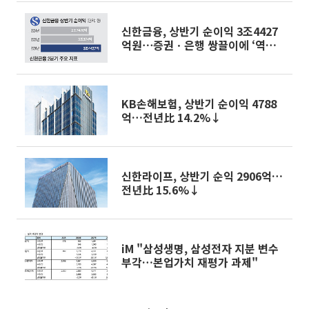
신한금융, 상반기 순이익 3조4427
억원⋯증권ㆍ은행 쌍끌이에 ‘역대
최대’ [종합]
KB손해보험, 상반기 순이익 4788
억…전년比 14.2%↓
신한라이프, 상반기 순익 2906억…
전년比 15.6%↓
iM "삼성생명, 삼성전자 지분 변수
부각…본업가치 재평가 과제"