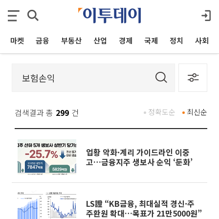
마켓
금융
부동산
산업
경제
국제
정치
사회
검색결과 총
299
건
정확도순
최신순
업황 악화·계리 가이드라인 이중
고…금융지주 생보사 순익 ‘둔화’
LS證 “KB금융, 최대실적 경신·주
주환원 확대…목표가 21만5000원”