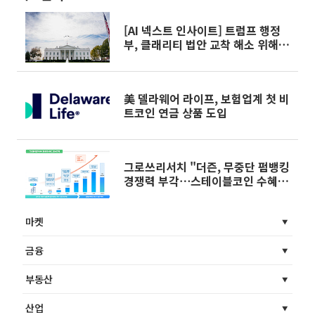
[AI 넥스트 인사이트] 트럼프 행정
부, 클래리티 법안 교착 해소 위해
은행·업계와 회동 外
美 델라웨어 라이프, 보험업계 첫 비
트코인 연금 상품 도입
그로쓰리서치 "더즌, 무중단 펌뱅킹
경쟁력 부각⋯스테이블코인 수혜 기
대"
마켓
금융
부동산
산업