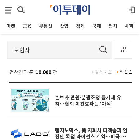
마켓
금융
부동산
산업
경제
국제
정치
사회
검색결과 총
10,000
건
정확도순
최신순
손보사 민원·분쟁조정 증가세 유
지…협회 이관효과는 ‘아직’
랩지노믹스, 美 자회사 디엑솜과 암
진단 독점 라이선스 계약…미국 시