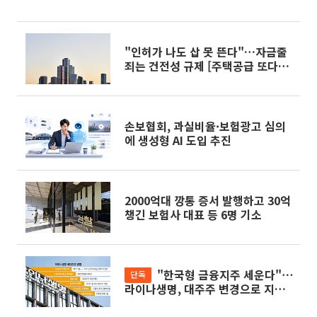
장 공략 가속
"인허가 나도 삽 못 뜬다"…자금줄
죄는 건전성 규제 [주택공급 또다른
병목 PF]①
손보협회, 과실비율·보험광고 심의
에 생성형 AI 도입 추진
2000억대 깡통 증서 발행하고 30억
챙긴 보험사 대표 등 6명 기소
"한국형 금융지주 세운다"⋯
단독
라이나생명, 대주주 변경으로 지주
사 전환 첫발