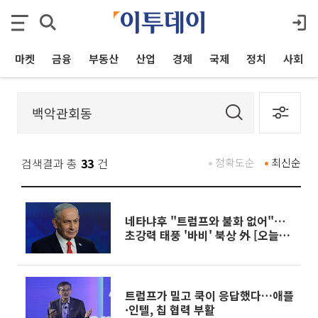
마켓
금융
부동산
산업
경제
국제
정치
사회
검색결과 총
33
건
정확도순
최신순
네타냐후 "트럼프와 불화 없어"⋯
초강력 태풍 '바비' 북상 外 [오늘의
주요뉴스]
트럼프가 밀고 쿡이 응답했다…애플
·인텔, 칩 협력 부활