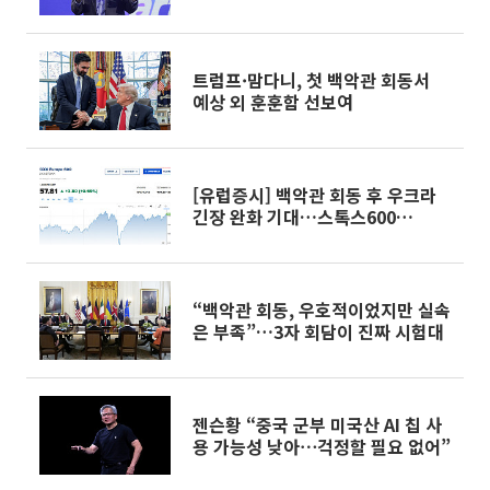
트럼프·맘다니, 첫 백악관 회동서
예상 외 훈훈함 선보여
[유럽증시] 백악관 회동 후 우크라
긴장 완화 기대…스톡스600
0.69%↑
“백악관 회동, 우호적이었지만 실속
은 부족”…3자 회담이 진짜 시험대
젠슨황 “중국 군부 미국산 AI 칩 사
용 가능성 낮아⋯걱정할 필요 없어”