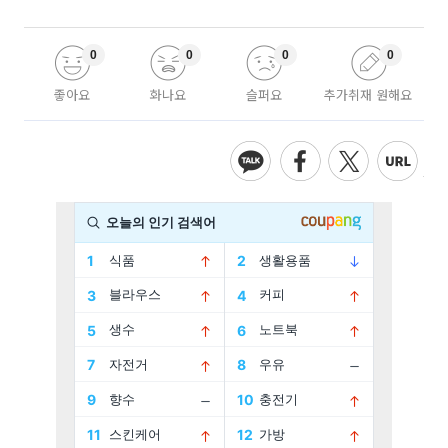
0
0
0
0
좋아요
화나요
슬퍼요
추가취재 원해요