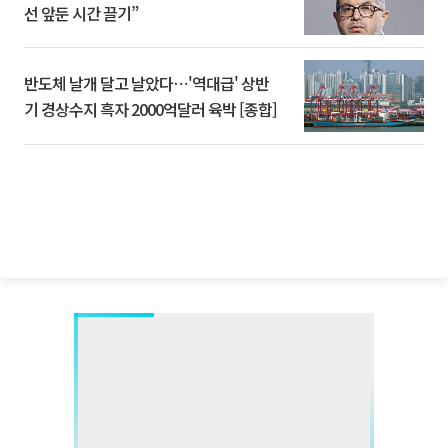
선 앞둔 시간 끌기”
반도체 날개 달고 날았다⋯'역대급' 상반
기 경상수지 흑자 2000억달러 육박 [종합]