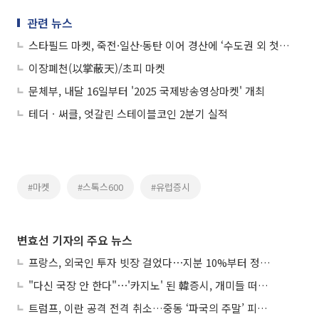
관련 뉴스
스타필드 마켓, 죽전·일산·동탄 이어 경산에 ‘수도권 외 첫 매장’
이장폐천(以掌蔽天)/초피 마켓
문체부, 내달 16일부터 '2025 국제방송영상마켓' 개최
테더ㆍ써클, 엇갈린 스테이블코인 2분기 실적
#마켓
#스톡스600
#유럽증시
변효선 기자의 주요 뉴스
프랑스, 외국인 투자 빗장 걸었다⋯지분 10%부터 정부가 승인
"다신 국장 안 한다"⋯'카지노' 된 韓증시, 개미들 떠난다
트럼프, 이란 공격 전격 취소…중동 ‘파국의 주말’ 피했다