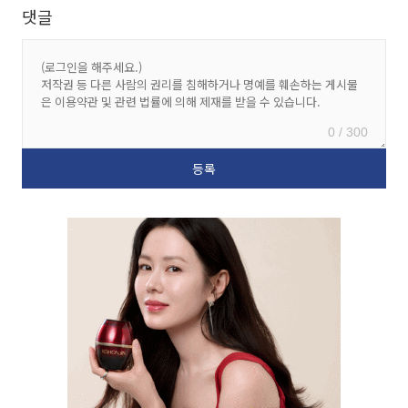
댓글
0 / 300