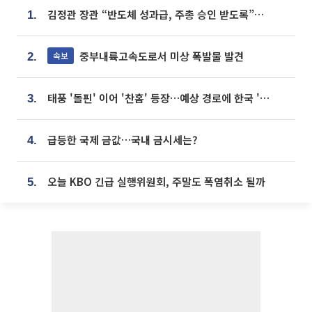
김정관 장관 “반도체 성과급, 주총 승인 받도록”…상법·자본시장법 개정 시사
1.
중부내륙고속도로서 미상 폭발물 발견
속보
2.
태풍 '돌핀' 이어 '찬홈' 등장…예상 경로에 한국 '한숨'
3.
급등한 국제 금값…국내 금시세는?
4.
오늘 KBO 긴급 실행위원회, 주말도 폭염취소 될까
5.