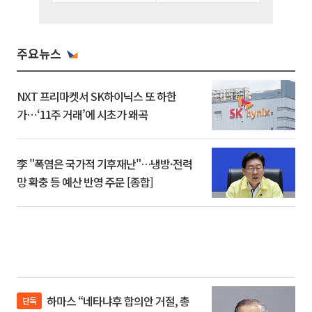
주요뉴스
NXT 프리마켓서 SK하이닉스 또 하한
가⋯‘11주 거래’에 시초가 왜곡
李 "폭염은 국가적 기후재난"…냉방·전력
망 확충 등 예산 반영 주문 [종합]
하마스 “네타냐후 합의안 거절, 총
단독