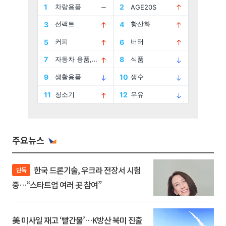
주요뉴스
한국 드론기술, 우크라 전장서 시험
단독
중…“스타트업 여러 곳 참여”
美 미사일 재고 ‘빨간불’…K방산 북미 진출