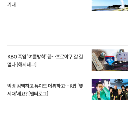
기대
KBO 폭염 '여름방학' 끝…프로야구 갈 길
멀다 [해시태그]
빅뱅 컴백하고 튜이드 데뷔하고⋯K팝 '몇
세대'세요? [엔터로그]