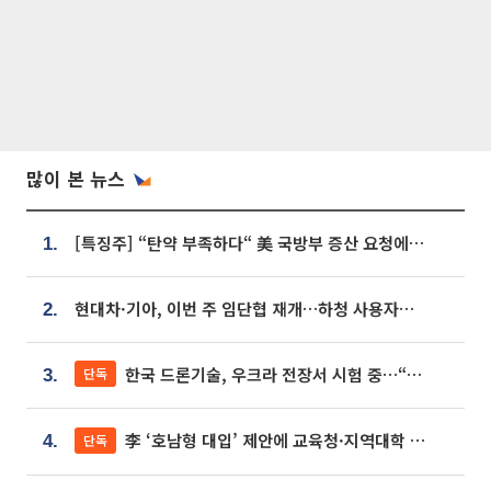
많이 본 뉴스
[특징주] “탄약 부족하다“ 美 국방부 증산 요청에⋯국내 방산주 급등세
1.
현대차·기아, 이번 주 임단협 재개…하청 사용자성 재심도 ‘변수’
2.
한국 드론기술, 우크라 전장서 시험 중…“스타트업 여러 곳 참여”
단독
3.
李 ‘호남형 대입’ 제안에 교육청·지역대학 서·논술형 입시 연계 '착수'
단독
4.