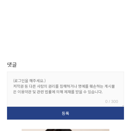
댓글
0 / 300