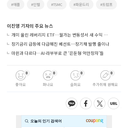
#애플
#인텔
#TSMC
#파운드리
#트럼프
이진영 기자의 주요 뉴스
개미 울린 레버리지 ETF…월가는 변동성서 새 수익 기회
장기금리 급등에 다급해진 베선트⋯장기채 발행 줄이나
마윈과 다르다…AI·라부부로 큰 ‘은둔형 억만장자’들
0
0
0
0
좋아요
화나요
슬퍼요
추가취재 원해요