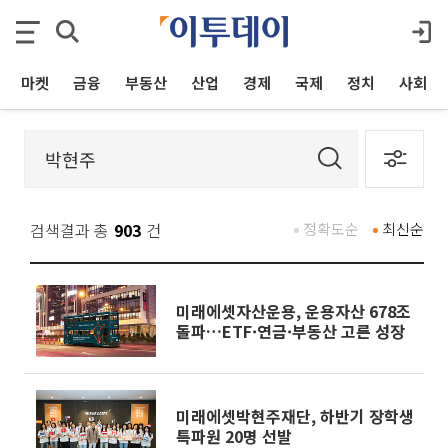
마켓
금융
부동산
산업
경제
국제
정치
사회
검색결과 총
903
건
정확도순
최신순
미래에셋자산운용, 운용자산 678조
돌파…ETF·연금·부동산 고른 성장
미래에셋박현주재단, 하반기 장학생
특파원 20명 선발