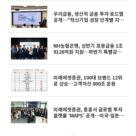
우리금융, 생산적 금융 투자 로드맵
공개⋯“혁신기업 성장 단계별 지
원”
NH농협은행, 상반기 포용금융 1조
9126억원 지원⋯하반기 특별감면
ㆍ중금리 대출 확대
미래에셋증권, 100대 브랜드 12위
로 상승…고객자산 800조 운용
미래에셋증권, 홍콩서 글로벌 투자
플랫폼 ‘MAPS’ 공개⋯미국·일본으
로 확장