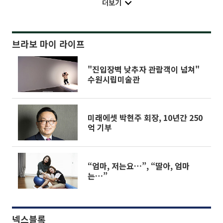
더보기
브라보 마이 라이프
"진입장벽 낮추자 관람객이 넘쳐"
수원시립미술관
미래에셋 박현주 회장, 10년간 250
억 기부
“엄마, 저는요…”, “딸아, 엄마
는…”
넥스블록