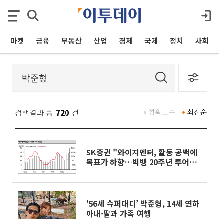
마켓
금융
부동산
산업
경제
국제
정치
사회
검색결과 총
720
건
정확도순
최신순
SK증권 "와이지엔터, 활동 공백에
목표가 하향…빅뱅 20주년 투어가
관건"
‘56세 슈퍼대디’ 박준형, 14세 연하
아내·딸과 가족 여행