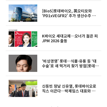
[BioS]롯데바이오, 英오티모와
‘PD1xVEGFR2’ 추가 생산수주 계
약
K바이오 세대교체…오너가 젊은 피
JPM 2026 출동
‘비상경영’ 롯데…식품·유통 등 ‘대
수술’로 새 먹거리 찾기 방점[롯데그
룹 인사]
신동빈 장남 신유열, 롯데바이오로
직스 이끈다…박제임스 대표와 각자
대표 체제