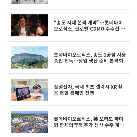
다
“송도 시대 본격 개막”…롯데바이
오로직스, 글로벌 CDMO 수주전 본
격화 [바이오USA]
롯데바이오로직스, 송도 1공장 사용
승인 획득⋯상업 생산 준비 본격화
삼성전자, 국내 최초 갤럭시 XR 활
용 헌혈 캠페인 진행
롯데바이오로직스, 英 오티모 파마
와 항체의약품 추가 생산 수주 계약
체결