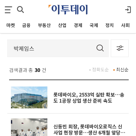
마켓
금융
부동산
산업
경제
국제
정치
사회
검색결과 총
30
건
정확도순
최신순
롯데바이오, 2553억 실탄 확보…송
도 1공장 상업 생산 준비 속도
신동빈 회장, 롯데바이오로직스 신
사업 현장 방문…생산 6개월 앞당긴