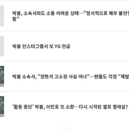
박봄, 소속사와도 소통 어려운 상태⋯"정서적으로 매우 불안정
황"
박봄 인스타그램서 또 YG 언급
박봄 소속사, "양현석 고소장 사실 아냐"⋯팬들도 걱정 "제
'활동 중단' 박봄, 이민호 또 소환⋯다시 시작된 셀프 열애설?