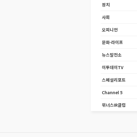
정치
사회
오피니언
문화·라이프
뉴스발전소
이투데이TV
스페셜리포트
Channel 5
위너스IR클럽