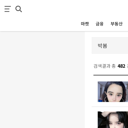
마켓
금융
부동산
검색결과 총
482