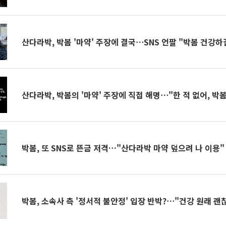
산다라박, 박봄 '마약' 주장에 결국⋯SNS 언팔 "박봄 건강하
산다라박, 박봄의 '마약' 주장에 직접 해명⋯"한 적 없어, 박
박봄, 또 SNS로 뜬금 저격…"산다라박 마약 덮으려 나 이용"
박봄, 소속사 측 '정서적 불안정' 입장 반박?⋯"건강 원래 괜