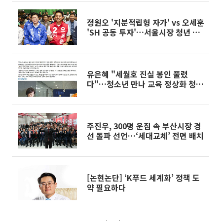
정원오 '지분적립형 자가' vs 오세훈
'SH 공동 투자'…서울시장 청년 주
거 공약 격돌
유은혜 "세월호 진실 봉인 풀렸
다"…청소년 만나 교육 정상화 청사
진 제시
주진우, 300명 운집 속 부산시장 경
선 돌파 선언…‘세대교체’ 전면 배치
[논현논단] ‘K푸드 세계화’ 정책 도
약 필요하다