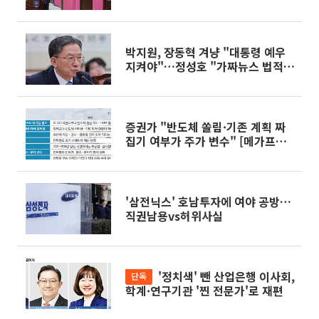
상설특검"
박지원, 장동혁 겨냥 "대통령 예우
지켜야"…정성호 "가짜뉴스 법적
검토"
증권가 "반도체 쏠림·기존 계획 짜
집기 여부가 주가 변수" [메가프로
젝트와 4년 머니맵 - ③]
'삼전닉스' 호남투자에 여야 공방…
직권남용vs허위사실
'정치색' 뺀 산업은행 이사회,
단독
학계·연구기관 '찐 전문가'로 재편