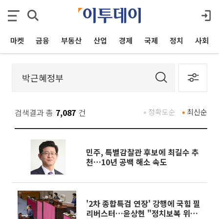
마켓
금융
부동산
산업
경제
국제
정치
사회
검색결과 총
7,087
건
정확도순
최신순
민주, 특별감찰관 후보에 최길수 추
천…10년 공백 해소 속도
'2차 종합특검 연장' 강행에 국힘 필
리버스터…윤상현 "정치보복 위한