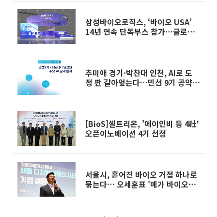
삼성바이오로직스, ‘바이오 USA’
14년 연속 단독부스 참가…글로벌
수주 확대 나선다
추미애 경기·박찬대 인천, AI로 도
정 판 갈아엎는다…민선 9기 공약전
략 해부
[BioS]셀트리온, '에이인비 등 4社'
오픈이노베이션 4기 선정
서울시, 흩어진 바이오 거점 하나로
묶는다… 오세훈표 '메가 바이오벨
트' 구축 시동