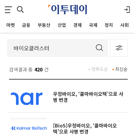
마켓
금융
부동산
산업
경제
국제
정치
사회
검색결과 총
420
건
정확도순
최신순
우정바이오, ‘콜마바이오텍’으로 사
명 변경
[BioS]우정바이오, ‘콜마바이오
텍’으로 사명 변경