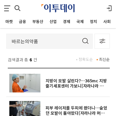
마켓
금융
부동산
산업
경제
국제
정치
사회
검색결과 총
6
건
정확도순
최신순
지방이 모발 살린다?…365mc 지방
줄기세포센터 가보니[자라나라 머
리머리]
피부 레이저를 두피에 쐈더니…숨었
던 모발이 돌아왔다[자라나라 머리