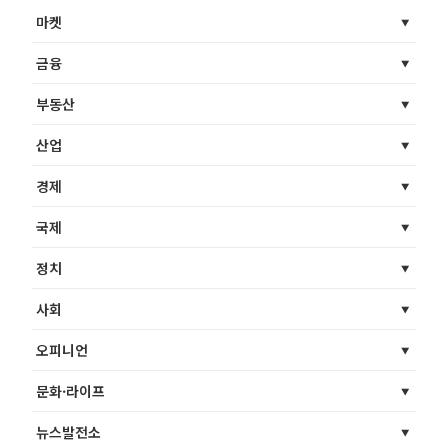
마켓
금융
부동산
산업
경제
국제
정치
사회
오피니언
문화·라이프
뉴스발전소