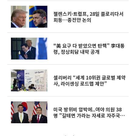
젤렌스키·트럼프, 28일 플로리다서
회동…종전안 논의
"美 요구 다 받았으면 탄핵" 李대통
령, 정상회담 내막 공개
셀리버리 “세계 10위권 글로벌 제약
사, 라이센싱 로드맵 제안”
미국 방위비 압박에..여야 의원 38
명 "갈테면 가라는 자세로 자주국방
확립"