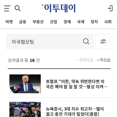
마켓
금융
부동산
산업
경제
국제
정치
사회
검색결과 총
16
건
정확도순
최신순
트럼프 “이란, 약속 위반한다면 미
국은 해야 할 일 할 것…협상 지켜
야”
뉴욕증시, 3대 지수 최고치⋯델이
끌고 종전 기대가 밀었다[종합]