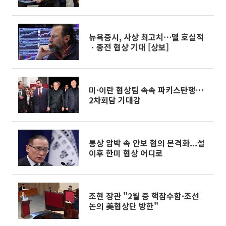
뉴욕증시, 사상 최고치⋯델 호실적
ㆍ종전 협상 기대 [상보]
미·이란 협상팀 속속 파키스탄행…
2차회담 기대감
통상 압박 속 안보 협의 본격화...설
이후 한미 협상 어디로
조현 장관 "2월 중 핵잠수함·조선
논의 美협상단 방한"