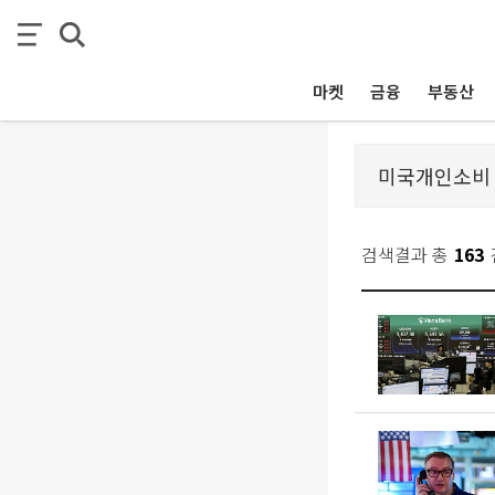
마켓
금융
부동산
검색결과 총
163