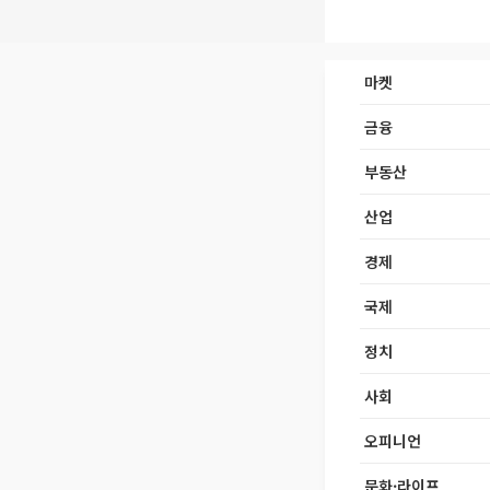
마켓
금융
부동산
산업
경제
국제
정치
사회
오피니언
문화·라이프