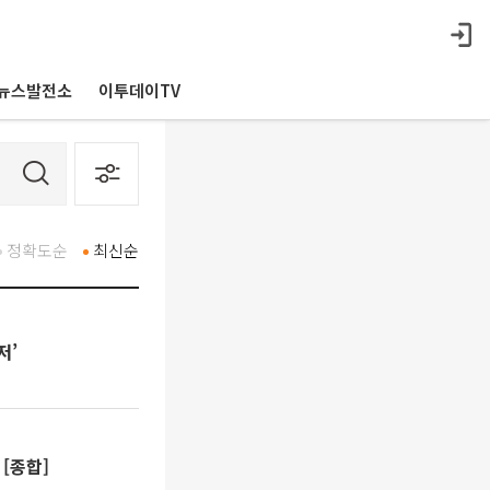
뉴스발전소
이투데이TV
정확도순
최신순
저’
↑[종합]