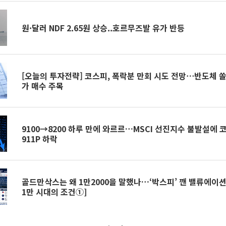
원·달러 NDF 2.65원 상승..호르무즈발 유가 반등
[오늘의 투자전략] 코스피, 폭락분 만회 시도 전망⋯반도체 쏠
가 매수 주목
9100→8200 하루 만에 와르르…MSCI 선진지수 불발설에 
911P 하락
골드만삭스는 왜 1만2000을 말했나…‘박스피’ 깬 밸류에이션
1만 시대의 조건①]