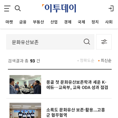
마켓
금융
부동산
산업
경제
국제
정치
사회
검색결과 총
93
건
정확도순
최신순
몽골 첫 문화유산보존학과 세운 K-
에듀…교육부, 교육 ODA 성과 점검
소록도 문화유산 보존·활용...고흥
군 협무협역