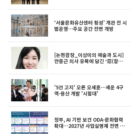
‘서울문화유산센터 횡성’ 개관 전 시
범운영⋯주요 공간 전면 개방
[논현광장_이상미의 예술과 도시]
안중근 의사 유묵에 담긴 ‘忍(참을
인)'
'5선 고지' 오른 오세훈⋯세운 4구
역·용산 개발 '시험대'
정부, AI 기반 보건 ODA·문화협력
확대…2027년 사업실명제 전면 도
입