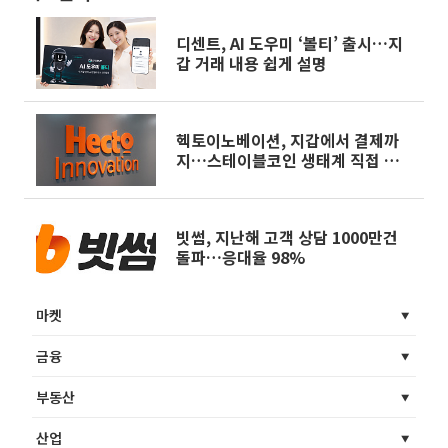
디센트, AI 도우미 ‘볼티’ 출시…지
갑 거래 내용 쉽게 설명
헥토이노베이션, 지갑에서 결제까
지…스테이블코인 생태계 직접 만든
다
빗썸, 지난해 고객 상담 1000만건
돌파…응대율 98%
마켓
금융
부동산
산업