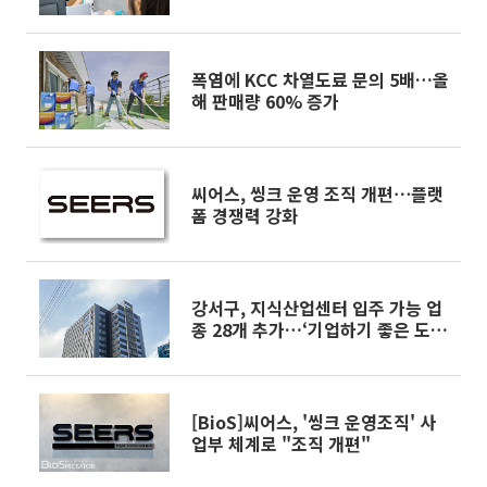
폭염에 KCC 차열도료 문의 5배…올
해 판매량 60% 증가
씨어스, 씽크 운영 조직 개편⋯플랫
폼 경쟁력 강화
강서구, 지식산업센터 입주 가능 업
종 28개 추가…‘기업하기 좋은 도
시’ 속도 낸다
[BioS]씨어스, '씽크 운영조직' 사
업부 체계로 "조직 개편"