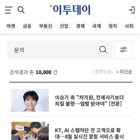
마켓
금융
부동산
산업
경제
국제
정치
사회
검색결과 총
10,000
건
정확도순
최신순
이승기 측 "차가원, 전세사기보다
죄질 불량⋯엄벌 받아야" [전문]
KT, AI 스팸차단 전 고객으로 확
대…8월 실시간 알림 서비스 출시