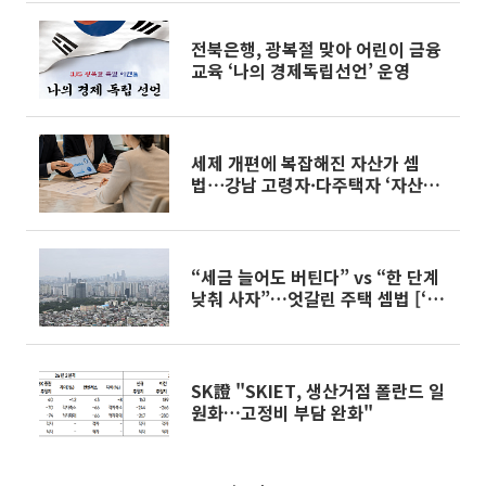
전북은행, 광복절 맞아 어린이 금융
교육 ‘나의 경제독립선언’ 운영
세제 개편에 복잡해진 자산가 셈
법⋯강남 고령자·다주택자 ‘자산재
편 고심’
“세금 늘어도 버틴다” vs “한 단계
낮춰 사자”…엇갈린 주택 셈법 [‘실
거주 중심’ 세제개편 이후]
SK證 "SKIET, 생산거점 폴란드 일
원화…고정비 부담 완화"