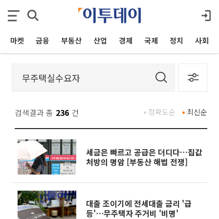
마켓
금융
부동산
산업
경제
국제
정치
사회
검색결과 총
236
건
정확도순
최신순
세금은 빠르고 공급은 더디다…집값
처방의 명암 [부동산 해법 전쟁]
대출 조이기에 전세대출 금리 '급
등'⋯무주택자 주거비 '비명'