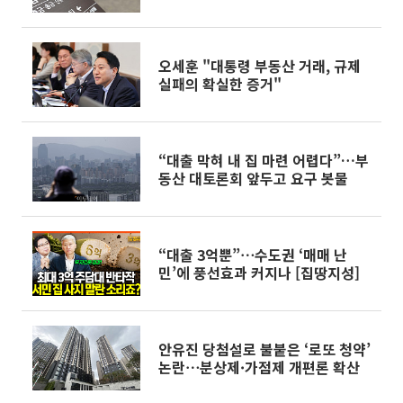
오세훈 "대통령 부동산 거래, 규제
실패의 확실한 증거"
“대출 막혀 내 집 마련 어렵다”…부
동산 대토론회 앞두고 요구 봇물
“대출 3억뿐”⋯수도권 ‘매매 난
민’에 풍선효과 커지나 [집땅지성]
안유진 당첨설로 불붙은 ‘로또 청약’
논란⋯분상제·가점제 개편론 확산