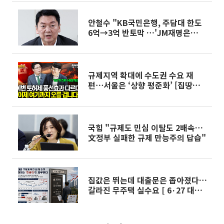
안철수 "KB국민은행, 주담대 한도
6억→3억 반토막 …'JM재명은
행'으로 바꿔라"
규제지역 확대에 수도권 수요 재
편⋯서울은 ‘상향 평준화’ [집땅지
성]
국힘 "규제도 민심 이탈도 2배속…
文정부 실패한 규제 만능주의 답습"
집값은 뛰는데 대출문은 좁아졌다…
갈라진 무주택 실수요 [ 6·27 대책
1년 ③]