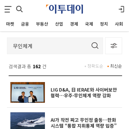
마켓
금융
부동산
산업
경제
국제
정치
사회
검색결과 총
162
건
정확도순
최신순
LIG D&A, 日 IERAE와 사이버보안
협력…우주·무인체계 역량 강화
AI가 작전 짜고 무인정 출동…한화
시스템 “통합 지휘통제 역량 입증”