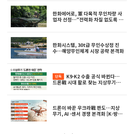
한화에어로, 軍 다목적 무인차량 사
업자 선정…“전력화 차질 없도록 최
선”
한화시스템, 30t급 무인수상정 진
수…해양무인체계 시장 공략 본격화
K9·K2 수출 공식 바뀐다…
단독
드론戰 시대 활로 찾는 지상무기
[K-방산, 넥스트 칩]
드론이 바꾼 우크라戰 판도⋯지상
무기, AI ·센서 경쟁 본격화 [K-방
산, 넥스트 칩]