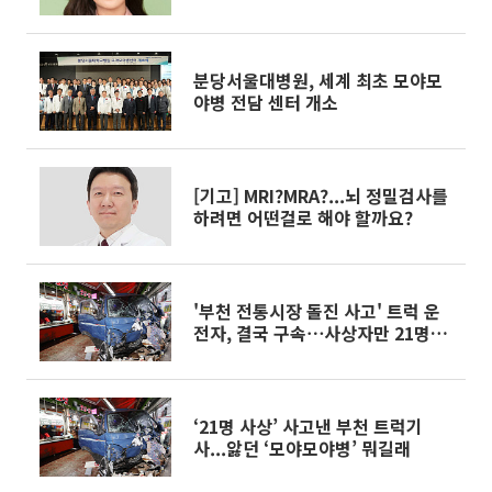
분당서울대병원, 세계 최초 모야모
야병 전담 센터 개소
[기고] MRI?MRA?...뇌 정밀검사를
하려면 어떤걸로 해야 할까요?
'부천 전통시장 돌진 사고' 트럭 운
전자, 결국 구속⋯사상자만 21명
"도주 우려 있어"
‘21명 사상’ 사고낸 부천 트럭기
사...앓던 ‘모야모야병’ 뭐길래