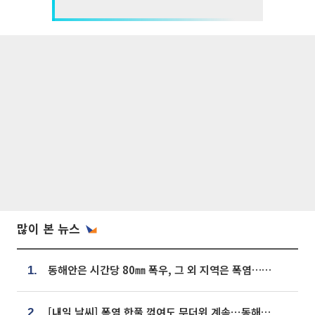
많이 본 뉴스
동해안은 시간당 80㎜ 폭우, 그 외 지역은 폭염…‘극과 극 날씨’
1.
[내일 날씨] 폭염 한풀 꺾여도 무더위 계속⋯동해안 이틀 연속 비
2.