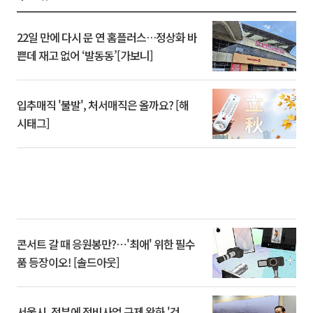
22일 만에 다시 문 연 홈플러스…정상화 바
쁜데 재고 없어 ‘발동동’[가보니]
입추매직 '불발', 처서매직은 올까요? [해
시태그]
콘서트 갈 때 응원봉만?⋯'최애' 위한 필수
품 등장이오! [솔드아웃]
서울시, 정부에 정비사업 규제 완화 '건