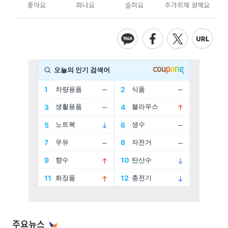
좋아요
화나요
슬퍼요
추가취재 원해요
주요뉴스