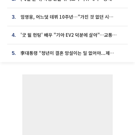
임영웅, 어느덧 데뷔 10주년⋯"가진 것 없던 시절, 내 앞엔 20명의 팬뿐"
3.
'굿 윌 헌팅' 배우 "기아 EV2 덕분에 살아"…교통사고 후 안전성 극찬
4.
李대통령 “청년이 결혼 망설이는 일 없어야...제도상 불이익 조사”
5.