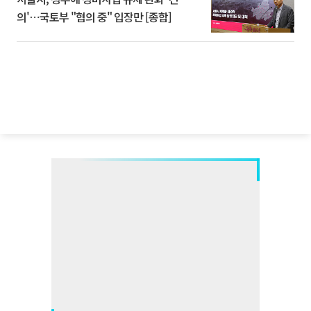
의'⋯국토부 "협의 중" 입장만 [종합]