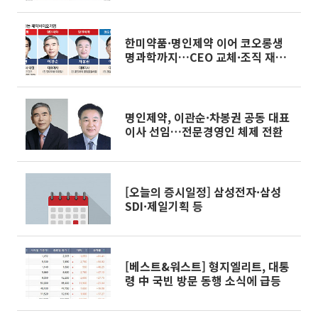
한미약품·명인제약 이어 코오롱생
명과학까지…CEO 교체·조직 재정
비
명인제약, 이관순·차봉권 공동 대표
이사 선임…전문경영인 체제 전환
[오늘의 증시일정] 삼성전자·삼성
SDI·제일기획 등
[베스트&워스트] 형지엘리트, 대통
령 中 국빈 방문 동행 소식에 급등