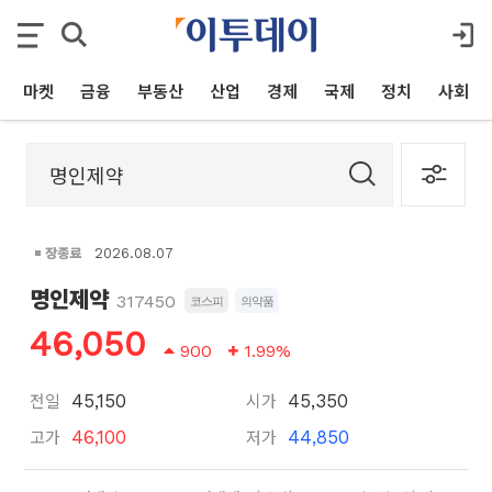
마켓
금융
부동산
산업
경제
국제
정치
사회
장종료
2026.08.07
명인제약
317450
코스피
의약품
46,050
900
1.99%
전일
시가
45,150
45,350
고가
저가
46,100
44,850