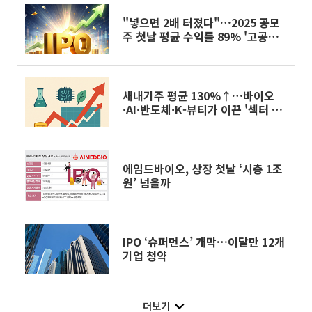
"넣으면 2배 터졌다"…2025 공모
주 첫날 평균 수익률 89% '고공행
진'
새내기주 평균 130%↑…바이오
·AI·반도체·K-뷰티가 이끈 '섹터 장
세'
에임드바이오, 상장 첫날 ‘시총 1조
원’ 넘을까
IPO ‘슈퍼먼스’ 개막…이달만 12개
기업 청약
더보기