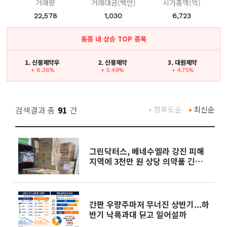
거래량
거래대금(백만)
시가총액(억)
22,578
1,030
6,723
동종 내 상승 TOP 종목
1. 신풍제약우
2. 신풍제약
3. 대원제약
+ 6.36%
+ 5.49%
+ 4.75%
검색결과 총
91
건
정확도순
최신순
그린닥터스, 베네수엘라 강진 피해
지역에 3천만 원 상당 의약품 긴급
지원
간판 우량주마저 무너진 상반기...하
반기 낙폭과대 딛고 일어설까