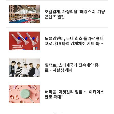
호텔업계, 가정의달 ‘패캉스족’ 겨냥
콘텐츠 열전
노블엠앤비, 국내 최초 롤리팝 형태
코로나19 타액 검체채취 키트 특허
출원
임팩트, 스타제국과 전속계약 종
료…사실상 해체
해피콜, 마켓컬리 입점…“이커머스
판로 확대”