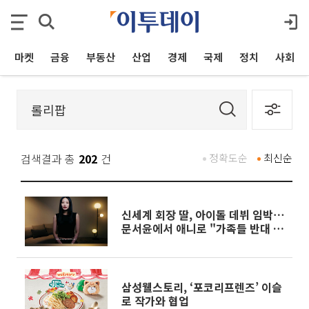
마켓
금융
부동산
산업
경제
국제
정치
사회
검색결과 총
202
건
정확도순
최신순
신세계 회장 딸, 아이돌 데뷔 임박⋯
문서윤에서 애니로 "가족들 반대 심
해"
삼성웰스토리, ‘포코리프렌즈’ 이슬
로 작가와 협업