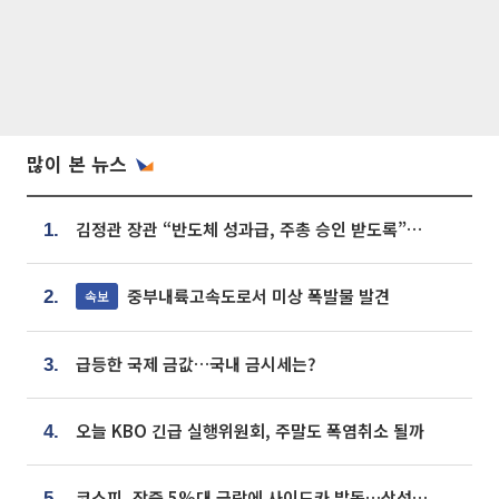
많이 본 뉴스
김정관 장관 “반도체 성과급, 주총 승인 받도록”…상법·자본시장법 개정 시사
1.
중부내륙고속도로서 미상 폭발물 발견
속보
2.
급등한 국제 금값…국내 금시세는?
3.
오늘 KBO 긴급 실행위원회, 주말도 폭염취소 될까
4.
코스피, 장중 5%대 급락에 사이드카 발동…삼성·SK 동반 폭락
5.