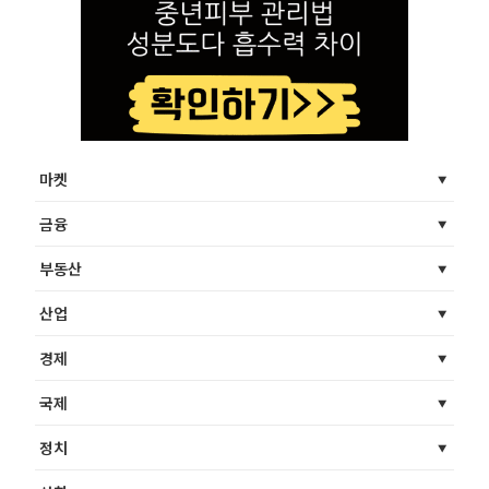
마켓
금융
부동산
산업
경제
국제
정치