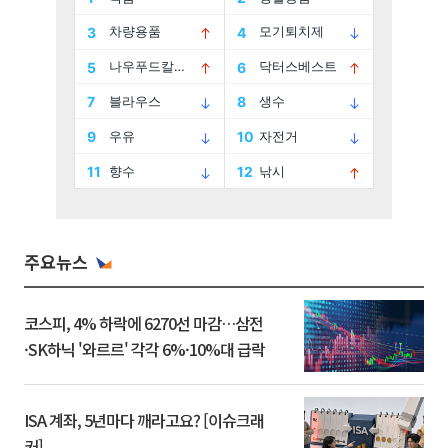
주요뉴스
코스피, 4% 하락에 6270선 마감…삼전
·SK하닉 '와르르' 각각 6%·10%대 급락
ISA 계좌, 5년마다 깨라고요? [이슈크래
커]