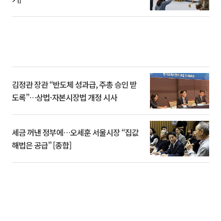
김정관 장관 “반도체 성과급, 주총 승인 받
도록”…상법·자본시장법 개정 시사
세금 꺼낸 정부에…오세훈 서울시장 “집값
해법은 공급” [종합]