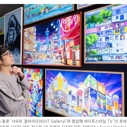
콩 '샤우트 갤러리(SHOUT Gallery)'와 협업해 라이프스타일 TV '더 프레