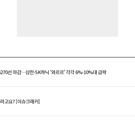
6270선 마감…삼전·SK하닉 '와르르' 각각 6%·10%대 급락
 깨라고요? [이슈크래커]