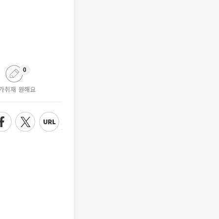
0
가취재 원해요