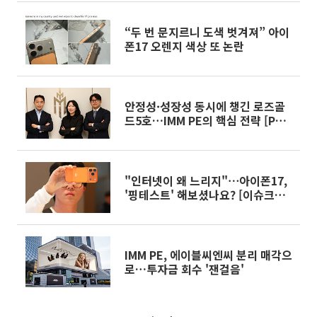
“두 번 문지르니 도색 벗겨져” 아이
폰17 오렌지 색상 또 논란
안정성·성장성 동시에 챙긴 로즈골
드5호…IMM PE의 핵심 전략 [PE의
젊은 피⑤]
"인터넷이 왜 느리지"⋯아이폰17,
'핑테스트' 해보셨나요? [이슈크래
커]
IMM PE, 에이블씨엔씨 분리 매각으
로…투자금 회수 '잰걸음'