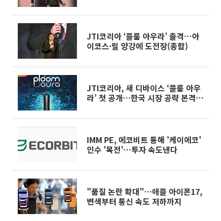
JTI코리아 ‘플룸 아우라’ 출격…아
이코스·릴 양강에 도전장(종합)
JTI코리아, 새 디바이스 ‘플룸 아우
라’ 첫 공개…한국 시장 공략 본격화
[현장]
IMM PE, 에코비트 통해 '케이에코'
인수 '목전'…투자 속도낸다
"품질 논란 확대"⋯애플 아이폰17,
변색부터 통신 속도 저하까지