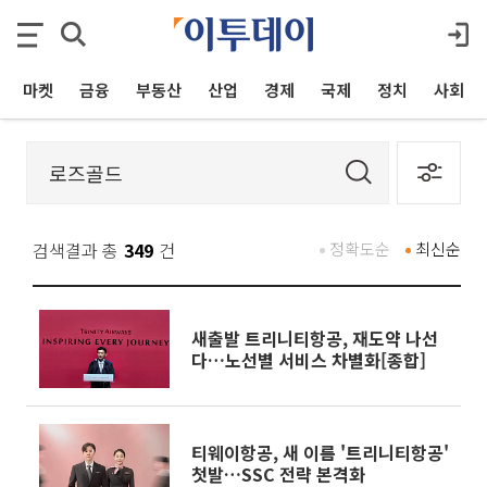
마켓
금융
부동산
산업
경제
국제
정치
사회
검색결과 총
349
건
정확도순
최신순
새출발 트리니티항공, 재도약 나선
다…노선별 서비스 차별화[종합]
티웨이항공, 새 이름 '트리니티항공'
첫발…SSC 전략 본격화