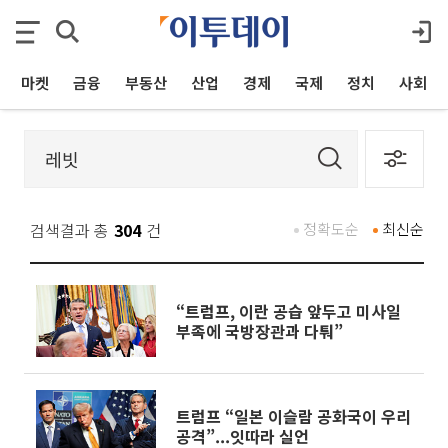
마켓
금융
부동산
산업
경제
국제
정치
사회
검색결과 총
304
건
정확도순
최신순
“트럼프, 이란 공습 앞두고 미사일
부족에 국방장관과 다퉈”
트럼프 “일본 이슬람 공화국이 우리
공격”...잇따라 실언