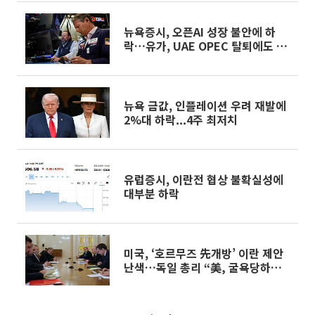
뉴욕증시, 오픈AI 성장 불안에 하
락…유가, UAE OPEC 탈퇴에도 급
등 [글로벌마켓 모닝 브리핑]
뉴욕 금값, 인플레이션 우려 재발에
2%대 하락...4주 최저치
유럽증시, 이란전 협상 불확실성에
대부분 하락
미국, ‘호르무즈 先개방’ 이란 제안
난색…독일 총리 “美, 굴욕당하는
중” 작심 비판