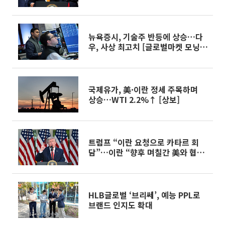
뉴욕증시, 기술주 반등에 상승…다
우, 사상 최고치 [글로벌마켓 모닝
브리핑]
국제유가, 美·이란 정세 주목하며
상승…WTI 2.2%↑ [상보]
트럼프 “이란 요청으로 카타르 회
담”…이란 “향후 며칠간 美와 협상
없어”
HLB글로벌 ‘브리쎄’, 예능 PPL로
브랜드 인지도 확대