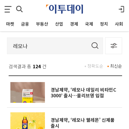
마켓
금융
부동산
산업
경제
국제
정치
사회
검색결과 총
124
건
정확도순
최신순
경남제약, ‘레모나 데일리 비타민C
3000’ 출시…올리브영 입점
경남제약, ‘레모나 웰레몬’ 신제품
출시