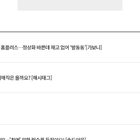
연 홈플러스…정상화 바쁜데 재고 없어 ‘발동동’[가보니]
서매직은 올까요? [해시태그]
?⋯'최애' 위한 필수품 등장이오! [솔드아웃]