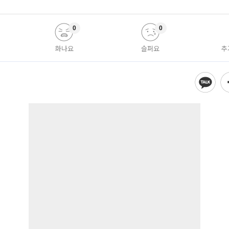
0
0
화나요
슬퍼요
추