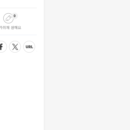
0
가취재 원해요