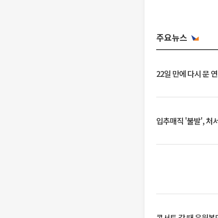
주요뉴스
22일 만에 다시 문 
입추매직 '불발', 처
콘서트 갈 때 응원봉만