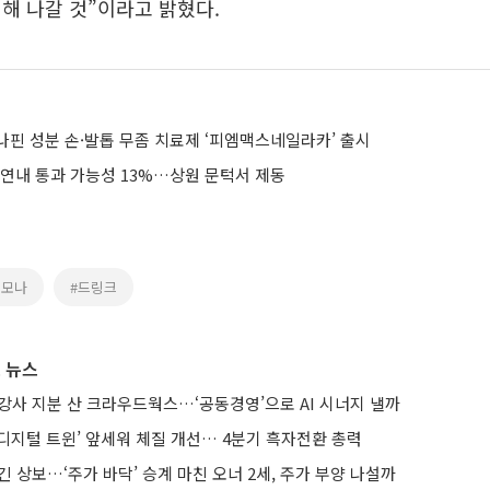
해 나갈 것”이라고 밝혔다.
나핀 성분 손·발톱 무좀 치료제 ‘피엠맥스네일라카’ 출시
 연내 통과 가능성 13%…상원 문턱서 제동
레모나
#드링크
 뉴스
강사 지분 산 크라우드웍스…‘공동경영’으로 AI 시너지 낼까
AI·디지털 트윈’ 앞세워 체질 개선… 4분기 흑자전환 총력
긴 상보…‘주가 바닥’ 승계 마친 오너 2세, 주가 부양 나설까