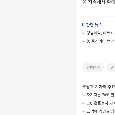
을 지속해서 확대
관련 뉴스
경남제약, 테르비
美 클래리티 법안
#경남제약
#
조남호 기자의 주요
자기자본 70% 철
E8, ‘온톨로지 
25억에 경영권 넘