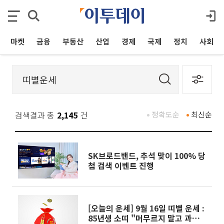
마켓
금융
부동산
산업
경제
국제
정치
사회
검색결과 총
2,145
건
정확도순
최신순
SK브로드밴드, 추석 맞이 100% 당
첨 검색 이벤트 진행
[오늘의 운세] 9월 16일 띠별 운세 :
85년생 소띠 "머무르지 말고 과감히