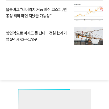
블룸버그 “레버리지 거품 빠진 코스피, 변
동성 최악 국면 지났을 가능성”
영업익으로 이자도 못 낸다…건설 한계기
업 5년 새 62→173곳