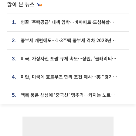
많이 본 뉴스
영끌 '주택공급' 대책 임박⋯비아파트·도심복합까지 총동원
1.
종부세 개편에도…1·3주택 종부세 격차 2028년부터 확대
2.
미국, 가상자산 포괄 규제 속도…상원, ‘클래리티법’ 9월 절차투표 추진
3.
이란, 미국에 호르무즈 합의 조건 제시…美 “경기 아직 안 끝나” [종합]
4.
맥북 품은 삼성에 ‘중국산’ 맹추격⋯커지는 노트북 OLED 시장
5.