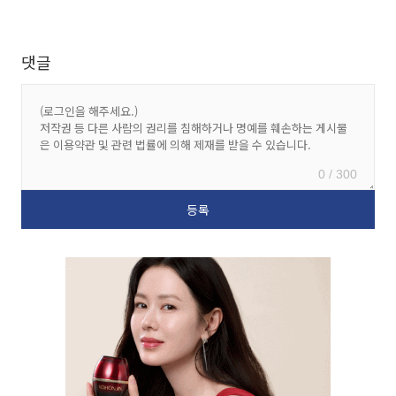
댓글
0 / 300