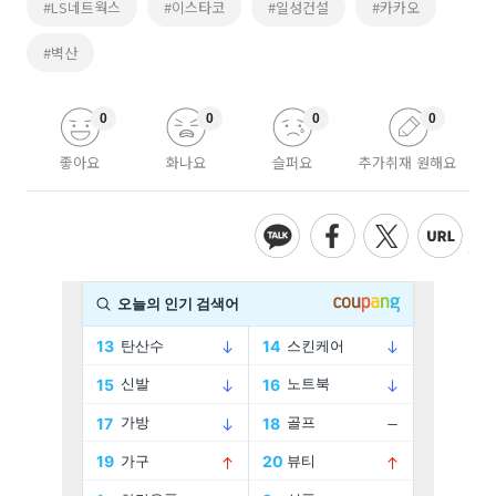
#LS네트웍스
#이스타코
#일성건설
#카카오
#벽산
0
0
0
0
좋아요
화나요
슬퍼요
추가취재 원해요