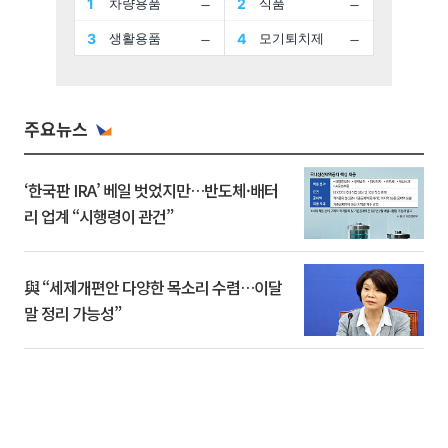
주요뉴스
‘한국판 IRA’ 베일 벗었지만…반도체·배터
리 업계 “시행령이 관건”
與 “세제개편안 다양한 목소리 수렴…이달
말 정리 가능성”