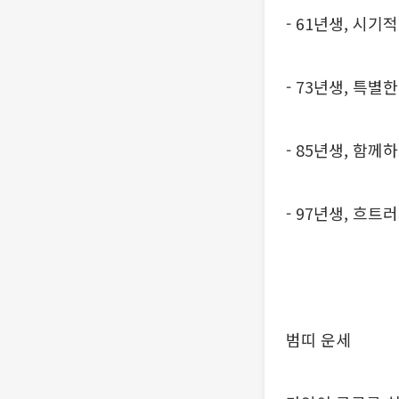
- 61년생, 시
- 73년생, 특
- 85년생, 함
- 97년생, 흐
범띠 운세