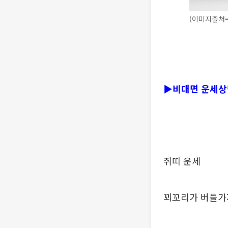
(이미지출처
▶비대면 운세상담
쥐띠 운세
꾀꼬리가 버들가지