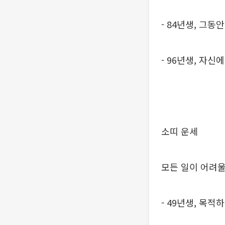
- 84년생, 그
- 96년생, 자신
소띠 운세
모든 일이 어려울
- 49년생, 목