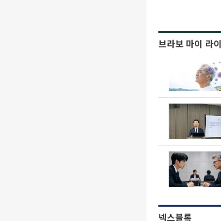
브라보 마이 라
넥스블록