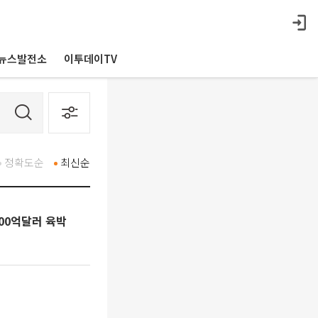
뉴스발전소
이투데이TV
정확도순
최신순
00억달러 육박