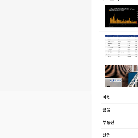
마켓
금융
부동산
산업