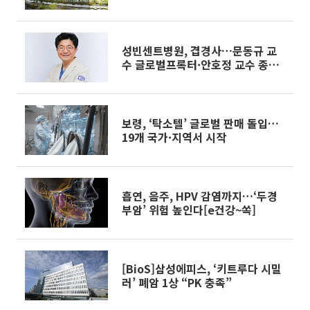
성빈센트병원, 겹경사…문동규 교
수 글로벌프록터·안호정 교수 종양
학회 2관왕
보령, ‘탁소텔’ 글로벌 판매 돌입…
19개 국가·지역서 시작
흡연, 음주, HPV 감염까지…‘두경
부암’ 위험 높인다[e건강~쏙]
[BioS]삼성에피스, ‘키트루다 시밀
러’ 폐암 1상 “PK 충족”