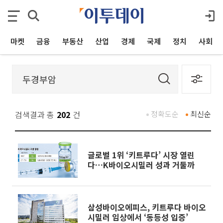
마켓
금융
부동산
산업
경제
국제
정치
사회
검색결과 총
202
건
정확도순
최신순
글로벌 1위 ‘키트루다’ 시장 열린
다…K바이오시밀러 성과 거둘까
삼성바이오에피스, 키트루다 바이오
시밀러 임상에서 ‘동등성 입증’