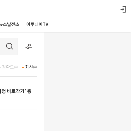
뉴스발전소
이투데이TV
정확도순
최신순
정 바로잡기’ 총