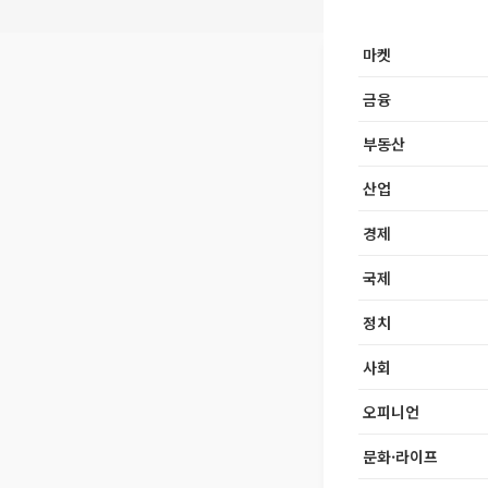
마켓
금융
부동산
산업
경제
국제
정치
사회
오피니언
문화·라이프