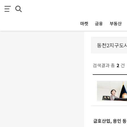
마켓
금융
부동산
검색결과 총
2
건
금호산업, 용인 동