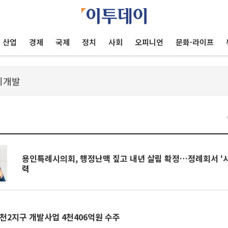
산업
경제
국제
정치
사회
오피니언
문화·라이프
용인특례시의회, 행정난맥 짚고 내년 살림 확정…정례회서 ‘시
력
천2지구 개발사업 4천406억원 수주