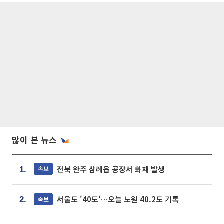
많이 본 뉴스
전북 완주 삼례읍 공장서 화재 발생
속보
1.
서울도 '40도'…오늘 노원 40.2도 기록
속보
2.