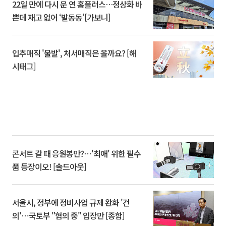
22일 만에 다시 문 연 홈플러스…정상화 바
쁜데 재고 없어 ‘발동동’[가보니]
입추매직 '불발', 처서매직은 올까요? [해
시태그]
콘서트 갈 때 응원봉만?⋯'최애' 위한 필수
품 등장이오! [솔드아웃]
서울시, 정부에 정비사업 규제 완화 '건
의'⋯국토부 "협의 중" 입장만 [종합]