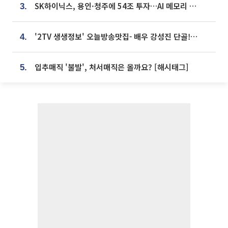
SK하이닉스, 용인·청주에 54조 투자…AI 메모리 생산기지 키운다
3.
'2TV 생생정보' 오늘방송맛집- 배우 강성진 단골! 쌀국수ㆍ푸팟퐁 커리 맛집 '블○○○'
4.
입추매직 '불발', 처서매직은 올까요? [해시태그]
5.