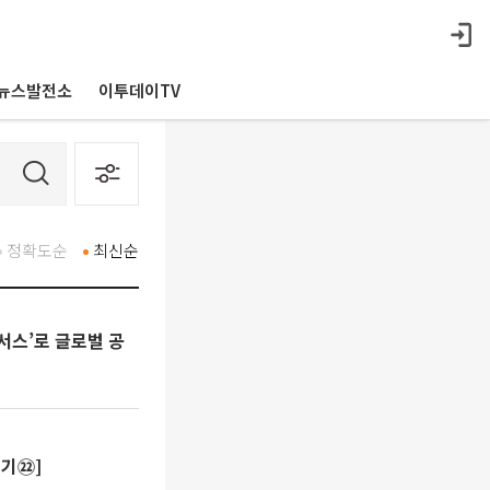
뉴스발전소
이투데이TV
정확도순
최신순
넥서스’로 글로벌 공
온기㉒]