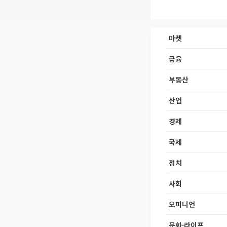
마켓
금융
부동산
산업
경제
국제
정치
사회
오피니언
문화·라이프