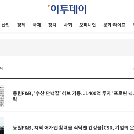
산업
경제
국제
정치
사회
오피니언
문화·라이프
건
동원F&B, ‘수산 단백질’ 허브 가동...1400억 투자 ‘프로틴 
략
동원F&B, 지역 어가엔 활력을 식탁엔 건강을[CSR, 기업의 