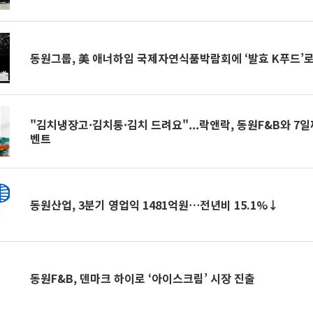
동원그룹, 美 애너하임 국제자연식품박람회에 ‘발효 K푸드’
"김치냉장고·김치통·김치 드려요"...락앤락, 동원F&B와 7
벤트
동원산업, 3분기 영업익 1481억원⋯전년비 15.1%↓
동원F&B, 덴마크 하이로 ‘아이스크림’ 시장 진출