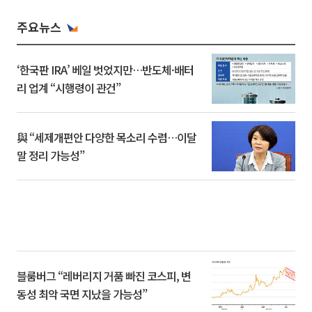
주요뉴스
‘한국판 IRA’ 베일 벗었지만…반도체·배터
리 업계 “시행령이 관건”
與 “세제개편안 다양한 목소리 수렴…이달
말 정리 가능성”
블룸버그 “레버리지 거품 빠진 코스피, 변
동성 최악 국면 지났을 가능성”