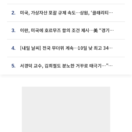
미국, 가상자산 포괄 규제 속도…상원, ‘클래리티법’ 9월 절차투표 추진
2.
이란, 미국에 호르무즈 합의 조건 제시…美 “경기 아직 안 끝나” [종합]
3.
[내일 날씨] 전국 무더위 계속…10일 낮 최고 34도 육박
4.
서경덕 교수, 김희철도 분노한 거꾸로 태극기⋯"엉터리는 아냐, 아쉬울 뿐"
5.