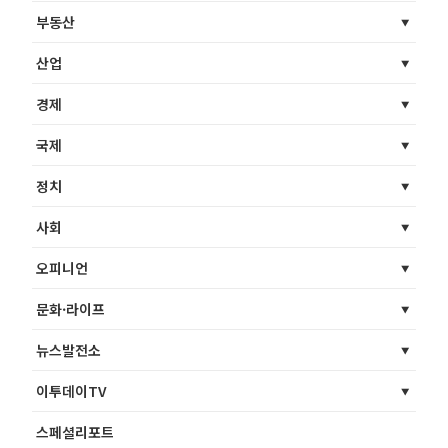
부동산
산업
경제
국제
정치
사회
오피니언
문화·라이프
뉴스발전소
이투데이TV
스페셜리포트