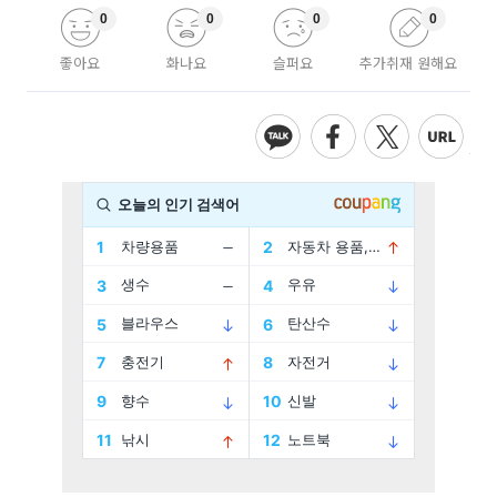
0
0
0
0
좋아요
화나요
슬퍼요
추가취재 원해요