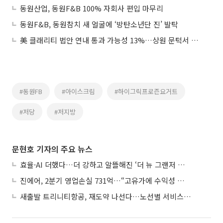
동원산업, 동원F&B 100% 자회사 편입 마무리
동원F&B, 동원참치 새 얼굴에 ‘방탄소년단 진’ 발탁
美 클래리티 법안 연내 통과 가능성 13%…상원 문턱서 제동
#동원FB
#아이스크림
#하이그릭프로즌요거트
#저당
#저지방
문현호 기자의 주요 뉴스
효율·AI 더했다…더 강하고 알뜰해진 ‘더 뉴 그랜저 하이브리드’
진에어, 2분기 영업손실 731억…“고유가에 수익성 악화”
새출발 트리니티항공, 재도약 나선다…노선별 서비스 차별화