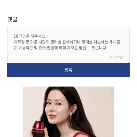
댓글
0 / 300