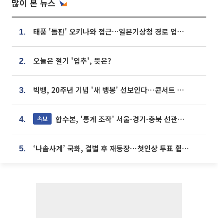
많이 본 뉴스
태풍 '돌핀' 오키나와 접근…일본기상청 경로 업데이트
1.
오늘은 절기 '입추', 뜻은?
2.
빅뱅, 20주년 기념 '새 뱅봉' 선보인다⋯콘서트 앞두고 팝업 개최
3.
합수본, '통계 조작' 서울·경기·충북 선관위 등 추가 압수수색
속보
4.
‘나솔사계’ 국화, 결별 후 재등장⋯첫인상 투표 휩쓸고 ‘인기녀’ 등극
5.