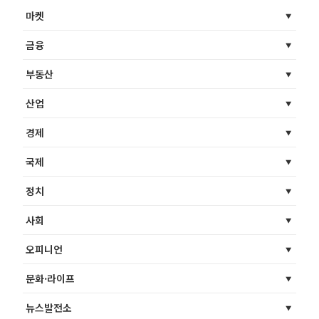
마켓
금융
부동산
산업
경제
국제
정치
사회
오피니언
문화·라이프
뉴스발전소