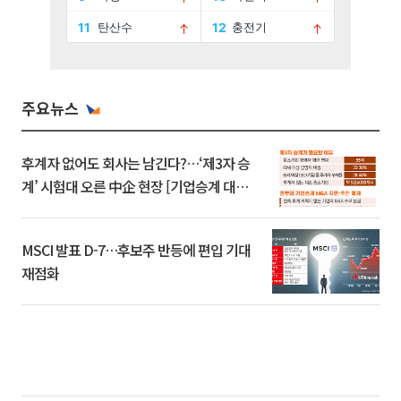
주요뉴스
후계자 없어도 회사는 남긴다?…‘제3자 승
계’ 시험대 오른 中企 현장 [기업승계 대전
환]
MSCI 발표 D-7…후보주 반등에 편입 기대
재점화