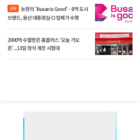
논란의 'Busan is Good'…8억 도시
단독
브랜드, 용산 대통령실 CI 업체가 수행
2000억 수혈받은 홈플러스 ‘오늘 가오
픈’...13일 정식 개장 시험대