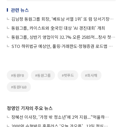
관련 뉴스
김남정 동원그룹 회장, ‘베트남 서열 1위’ 또 럼 당서기장과 만나
동원그룹, 카이스트와 全국민 대상 ‘AI 경진대회’ 개최
동원그룹, 상반기 영업이익 32.7% 오른 2585억...창사 첫 중간배당
STO 하위법규 예상안, 풀링·거래한도·정형증권 로드맵 제시
#동원FB
#동원그룹
#펫푸드
#회사채
#동원F&B
정영인 기자의 주요 뉴스
장혜선 이사장, ‘가정 밖 청소년’에 2억 지원...“억울하고 아파도 단단해지길”
2000억 수혈받은 홈플러스 ‘오늘 가오픈’...13일 정식 개장 시험대