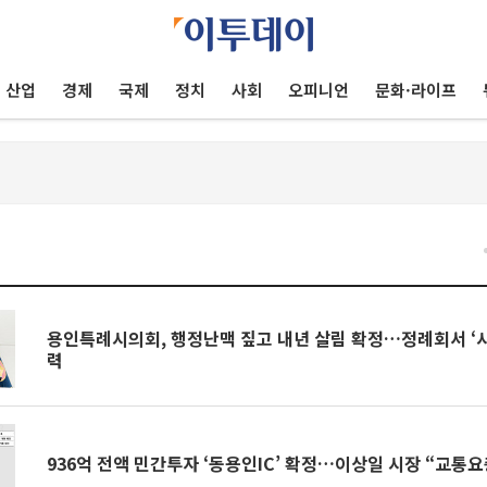
산업
경제
국제
정치
사회
오피니언
문화·라이프
용인특례시의회, 행정난맥 짚고 내년 살림 확정…정례회서 ‘시
력
936억 전액 민간투자 ‘동용인IC’ 확정…이상일 시장 “교통