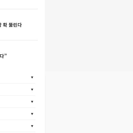
망 확 뚫린다
다”