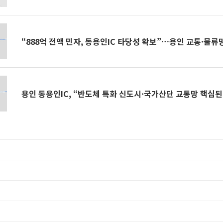
“888억 전액 민자, 동용인IC 타당성 확보”…용인 교통·물류
용인 동용인IC, “반도체 특화 신도시·국가산단 교통망 핵심된