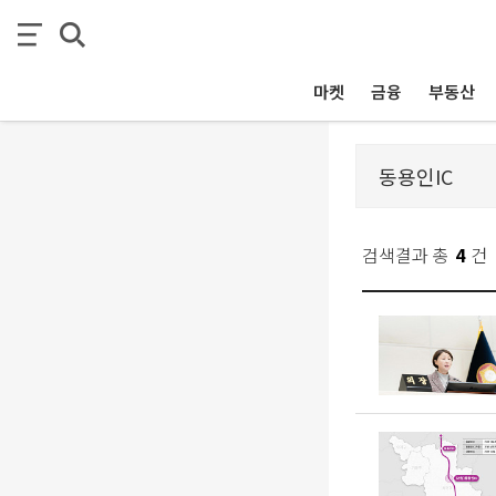
마켓
금융
부동산
검색결과 총
4
건