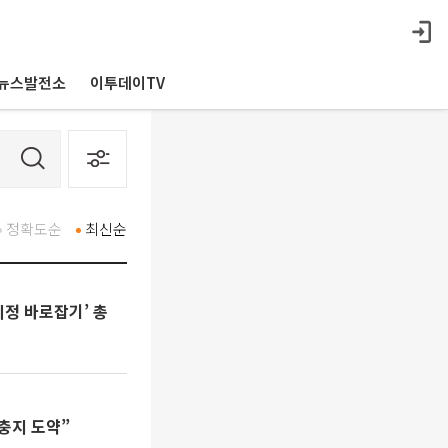
뉴스발전소
이투데이TV
정확도순
최신순
정 바로잡기’ 총
요충지 도약”