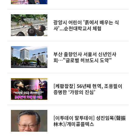
사"
광양시 어린이 '흙에서 배우는 식
사'...순천대학교서 체험
부산 출향인사 서울서 신년인사
회…"글로벌 허브도시 도약"
[케팝참참] 56년째 현역, 조용필이
증명한 ‘가왕의 진심’
[이투데이 말투데이] 성진임목(聲振
林木)/개미콤플렉스