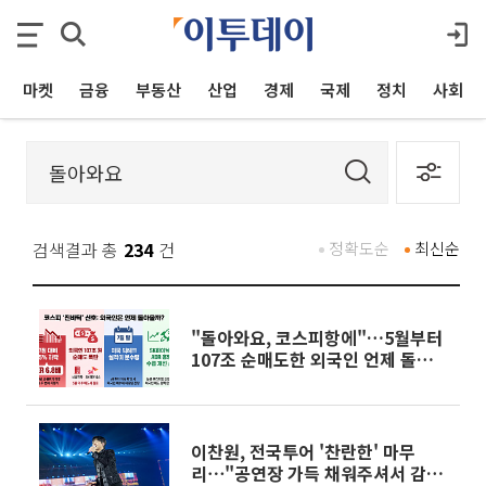
마켓
금융
부동산
산업
경제
국제
정치
사회
검색결과 총
234
건
정확도순
최신순
"돌아와요, 코스피항에"…5월부터
107조 순매도한 외국인 언제 돌아오
나
이찬원, 전국투어 '찬란한' 마무
리⋯"공연장 가득 채워주셔서 감