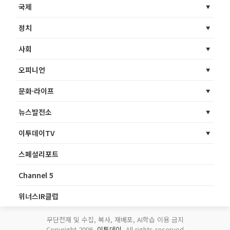
국제
정치
사회
오피니언
문화·라이프
뉴스발전소
이투데이TV
스페셜리포트
Channel 5
위너스IR클럽
무단전재 및 수집, 복사, 재배포, AI학습 이용 금지
Copyright 2006.
이투데이
. All rights reserved