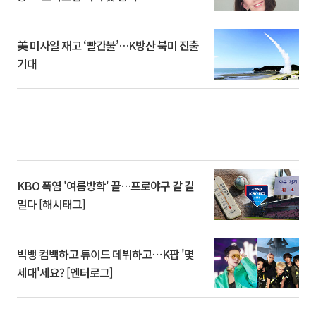
美 미사일 재고 ‘빨간불’…K방산 북미 진출
기대
KBO 폭염 '여름방학' 끝…프로야구 갈 길
멀다 [해시태그]
빅뱅 컴백하고 튜이드 데뷔하고⋯K팝 '몇
세대'세요? [엔터로그]