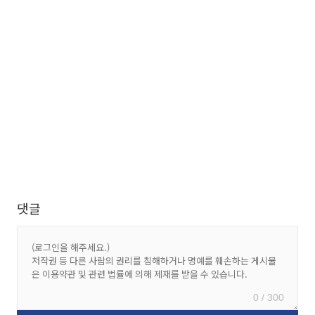
댓글
0 / 300