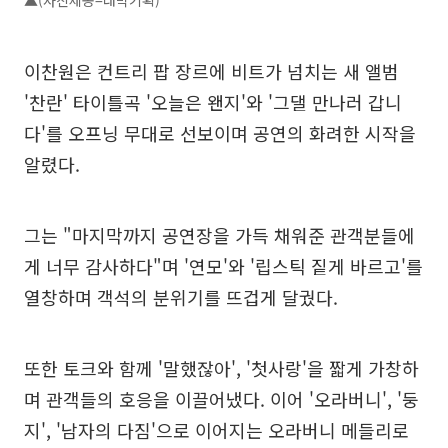
▲(사진제공=대박기획)
이찬원은 컨트리 팝 장르에 비트가 넘치는 새 앨범
'찬란' 타이틀곡 '오늘은 왠지'와 '그댈 만나러 갑니
다'를 오프닝 무대로 선보이며 공연의 화려한 시작을
알렸다.
그는 "마지막까지 공연장을 가득 채워준 관객분들에
게 너무 감사하다"며 '연모'와 '립스틱 짙게 바르고'를
열창하며 객석의 분위기를 뜨겁게 달궜다.
또한 토크와 함께 '말했잖아', '첫사랑'을 짧게 가창하
며 관객들의 호응을 이끌어냈다. 이어 '오라버니', '둥
지', '남자의 다짐'으로 이어지는 오라버니 메들리로