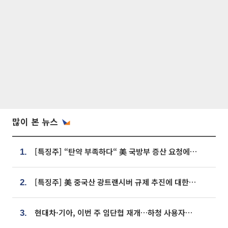
많이 본 뉴스
[특징주] “탄약 부족하다“ 美 국방부 증산 요청에⋯국내 방산주 급등세
1.
[특징주] 美 중국산 광트랜시버 규제 추진에 대한광통신 등 광통신株 강세
2.
현대차·기아, 이번 주 임단협 재개…하청 사용자성 재심도 ‘변수’
3.