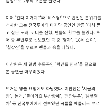
감성으로 2부의 포문을 열었다.
이어 '간다 이거지?'와 '테스형!'으로 반전된 분위기를
선사한 그는 전국투어의 마지막 공연인 만큼 '다시 듣
고 싶은 노래' 코너를 진행, 팬들의 환호를 높였다. 투
어 중 무반주로 선보였던 곡 중 '명자', '18세 순이',
'칠갑산'을 부르며 팬들과 흥을 나눴다.
이찬원은 새 앨범 수록곡인 '락앤롤 인생'을 끝으로
본 공연을 마무리했다.
뜨거운 앵콜 요청에도 화답했다. 이찬원은 '서울의
밤', '논개, '돌아와요 부산항에', '연안부두', '남행열
차' 등 전국투어에서 선보였던 곡들을 메들리로 부르