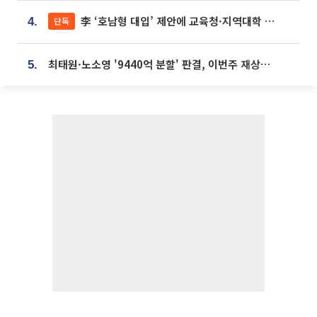
李 ‘호남형 대입’ 제안에 교육청·지역대학 서·논술형 입시 연계 '착수'
단독
4.
최태원·노소영 '9440억 분할' 판결, 이번주 재상고 여부 주목
5.