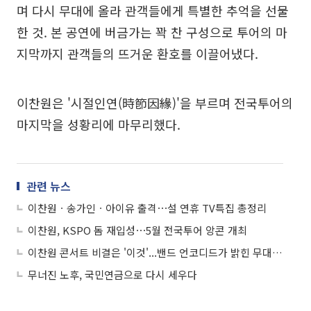
며 다시 무대에 올라 관객들에게 특별한 추억을 선물
한 것. 본 공연에 버금가는 꽉 찬 구성으로 투어의 마
지막까지 관객들의 뜨거운 환호를 이끌어냈다.
이찬원은 '시절인연(時節因緣)'을 부르며 전국투어의
마지막을 성황리에 마무리했다.
관련 뉴스
이찬원ㆍ송가인ㆍ아이유 출격⋯설 연휴 TV특집 총정리
이찬원, KSPO 돔 재입성⋯5월 전국투어 앙콘 개최
이찬원 콘서트 비결은 '이것'...밴드 언코디드가 밝힌 무대 뒷이야기
무너진 노후, 국민연금으로 다시 세우다