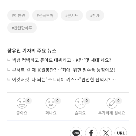
#이찬원
#전국투어
#콘서트
#찬가
#찬란한하루
장유진 기자의 주요 뉴스
빅뱅 컴백하고 튜이드 데뷔하고⋯K팝 '몇 세대'세요?
콘서트 갈 때 응원봉만?⋯'최애' 위한 필수품 등장이오!
이것저것 '다 되는' 스트레이 키즈⋯"안전한 선택지? 도전이 재밌죠"
0
0
0
0
좋아요
화나요
슬퍼요
추가취재 원해요