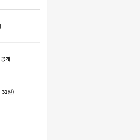
다
 공개
 31일)