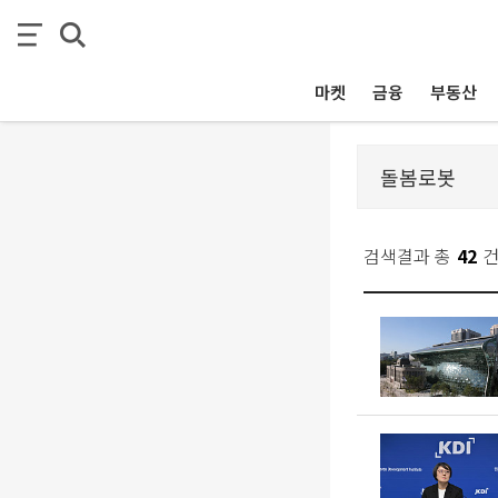
마켓
금융
부동산
검색결과 총
42