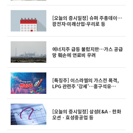
[오늘의 증시일정] 슈퍼 주총데이⋯
광전자·미래산업·우리로 등
에너지주 급등 불렀지만…가스 공급
망 훼손에 연료비 우려
[특징주] 이스라엘의 가스전 폭격,
LPG 관련주 ‘강세’⋯흥구석유
6%↑
[오늘의 증시일정] 삼성E&Aㆍ한화
오션ㆍ효성중공업 등