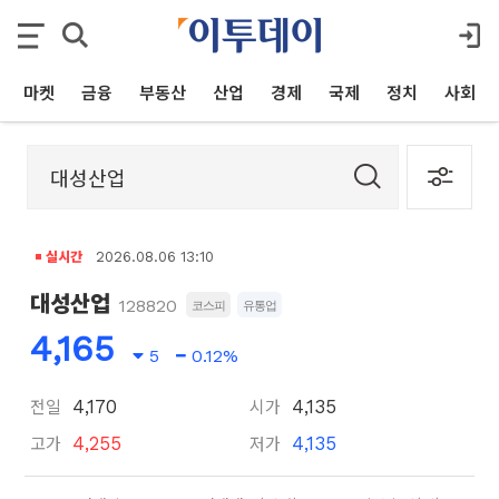
마켓
금융
부동산
산업
경제
국제
정치
사회
실시간
2026.08.06 13:10
대성산업
128820
코스피
유통업
4,165
5
0.12%
전일
시가
4,170
4,135
고가
저가
4,255
4,135