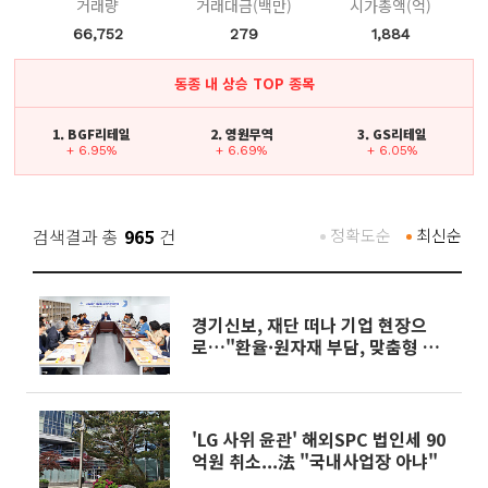
거래량
거래대금(백만)
시가총액(억)
66,752
279
1,884
동종 내 상승 TOP 종목
1. BGF리테일
2. 영원무역
3. GS리테일
+ 6.95%
+ 6.69%
+ 6.05%
검색결과 총
965
건
정확도순
최신순
경기신보, 재단 떠나 기업 현장으
로…"환율·원자재 부담, 맞춤형 보
증으로 잡는다"
'LG 사위 윤관' 해외SPC 법인세 90
억원 취소...法 "국내사업장 아냐"