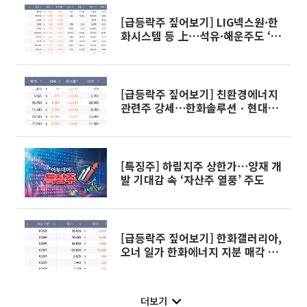
[급등락주 짚어보기] LIG넥스원·한
화시스템 등 上⋯석유·해운주도 ‘불
기둥’
[급등락주 짚어보기] 친환경에너지
관련주 강세⋯한화솔루션ㆍ현대에
너지솔루션 등 上
[특징주] 하림지주 상한가⋯양재 개
발 기대감 속 ‘자산주 열풍’ 주도
[급등락주 짚어보기] 한화갤러리아,
오너 일가 한화에너지 지분 매각 소
식에 上
더보기