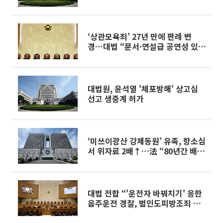
‘상관모욕죄’ 27년 만에 판례 변
경…대법 “문서·연설급 공연성 있
어야”
대법원, 윤석열 '체포방해' 상고심
선고 생중계 허가
‘미쓰이광산 강제동원’ 유족, 항소심
서 위자료 2배↑…法 “80년간 배상
지연”
대법 전합 “'운전자 바꿔치기' 응한
음주운전 경찰, 범인도피방조죄 성
립”