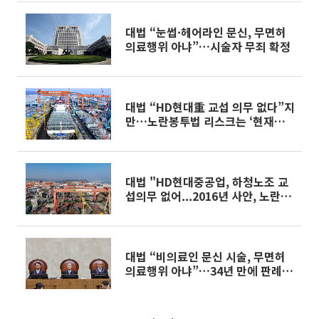
대법 “눈썹·헤어라인 문신, 무면허
의료행위 아냐”…시술자 무죄 확정
대법 “HD현대重 교섭 의무 없다”지
만…노란봉투법 리스크는 ‘현재진
행형’
대법 "HD현대중공업, 하청노조 교
섭의무 없어...2016년 사안, 노란봉
투법 적용 부적절"
대법 “비의료인 문신 시술, 무면허
의료행위 아냐”…34년 만에 판례
변경