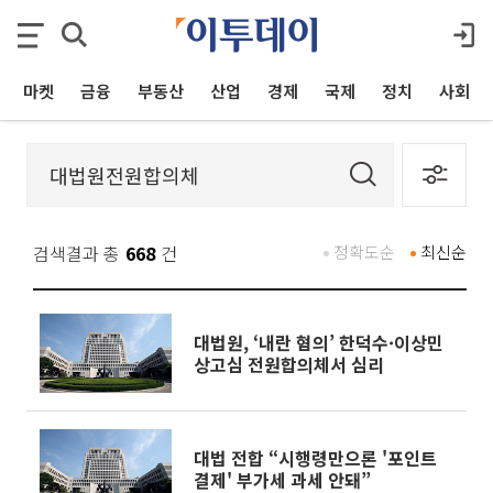
마켓
금융
부동산
산업
경제
국제
정치
사회
검색결과 총
668
건
정확도순
최신순
대법원, ‘내란 혐의’ 한덕수·이상민
상고심 전원합의체서 심리
대법 전합 “시행령만으론 '포인트
결제' 부가세 과세 안돼”