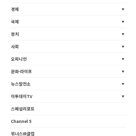
경제
국제
정치
사회
오피니언
문화·라이프
뉴스발전소
이투데이TV
스페셜리포트
Channel 5
위너스IR클럽