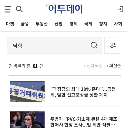
마켓
금융
부동산
산업
경제
국제
정치
사회
검색결과 총
81
건
정확도순
최신순
"과징금의 최대 10% 준다"...공정
위, 담합 신고포상금 상한 폐지
주병기 "PVC·가소제 관련 4개 제조
판매사 현장 조사...법 위반 적발시