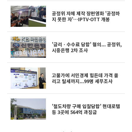
공정위 자체 제작 장편영화 '공정하
지 못한 자'…IPTV·OTT 개봉
'금리ㆍ수수료 담함' 혐의... 공정위,
시중은행 2차 조사
고물가에 서민경제 힘든데 가격 올
리고 탈세까지...99명 세무조사
'철도차량 구매 입찰담합' 현대로템
등 3곳에 564억 과징금