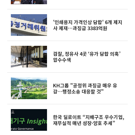
엄정 제재"
'인쇄용지 가격인상 담합' 6개 제지
사 제재…과징금 3383억원
검찰, 정유사 4곳 ‘유가 담합 의혹’
압수수색
KH그롭 "공정위 과징금 매우 유
감…행정소송 대응할 것"
한국 딜로이트 “지배구조 우수기업,
재무실적 매년 성장·양호 추세”