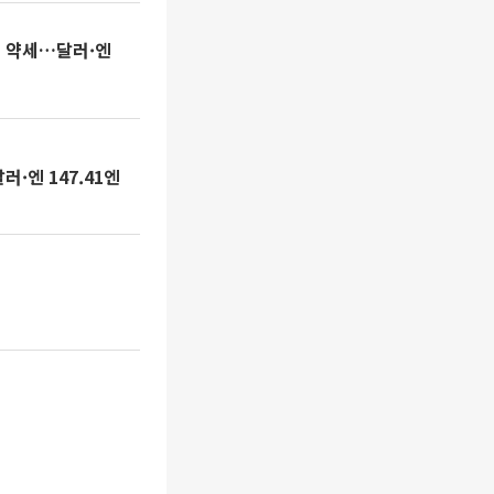
며 약세…달러·엔
·엔 147.41엔