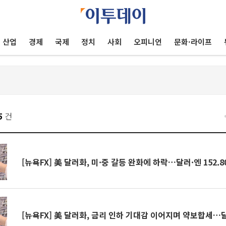
산업
경제
국제
정치
사회
오피니언
문화·라이프
5
건
[뉴욕FX] 美 달러화, 미·중 갈등 완화에 하락…달러·엔 152.8
[뉴욕FX] 美 달러화, 금리 인하 기대감 이어지며 약보합세…달러