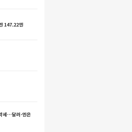
 147.22엔
에 약세…달러·엔은