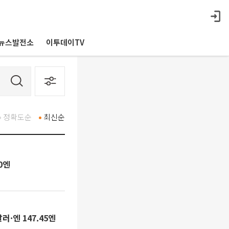
뉴스발전소
이투데이TV
정확도순
최신순
0엔
·엔 147.45엔