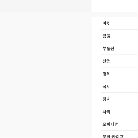
마켓
금융
부동산
산업
경제
국제
정치
사회
오피니언
문화·라이프