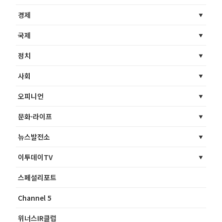
경제
국제
정치
사회
오피니언
문화·라이프
뉴스발전소
이투데이TV
스페셜리포트
Channel 5
위너스IR클럽