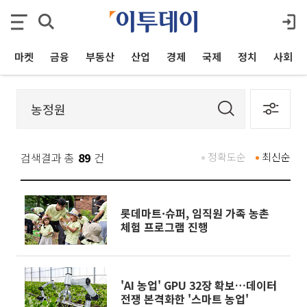
마켓
금융
부동산
산업
경제
국제
정치
사회
검색결과 총
89
건
정확도순
최신순
롯데마트·슈퍼, 임직원 가족 농촌
체험 프로그램 진행
'AI 농업' GPU 32장 확보…데이터
전쟁 본격화한 '스마트 농업'