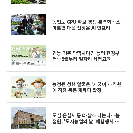
농업도 GPU 확보 경쟁 본격화…스
마트팜 다음 전장은 AI 인프라
귀농·귀촌 막막하다면 농업 현장부
터…5월부터 일자리 체험교육
농정원 청렴 얼굴은 ‘가꿈이’…직원
이 직접 뽑은 캐릭터 확정
도심 온실서 동백·상추 나눈다…농
정원, ‘도시농업의 날’ 체험행사 개
최