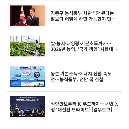
김종구 농식품부 차관 “안 된다는
말보다 어떻게 하면 가능한지 먼저
고민”
쌀·농지·태양광·기본소득까지…
2026년 농업, ‘국가 책임’ 시험대 오
른다
농촌 기본소득·에너지 전환 속도
전…농식품부, 전담 국 신설
식량안보부터 K-푸드까지…내년 농
정 ‘대전환 드라이브’ [업무보고]