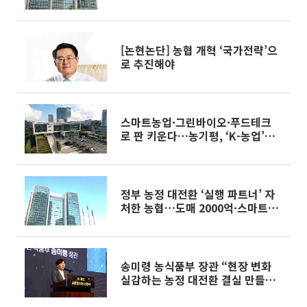
[논현논단] 농협 개혁 ‘국가전략’으
로 추진해야
스마트농업·그린바이오·푸드테크
로 판 키운다…농기평, ‘K-농업’
R&D 컨트롤타워 부상
정부 농정 대전환 ‘실행 파트너’ 자
처한 농협…도매 2000억·스마트팜
2000호
송미령 농식품부 장관 “현장 변화
실감하는 농정 대전환 결실 만들
것”[신년사]