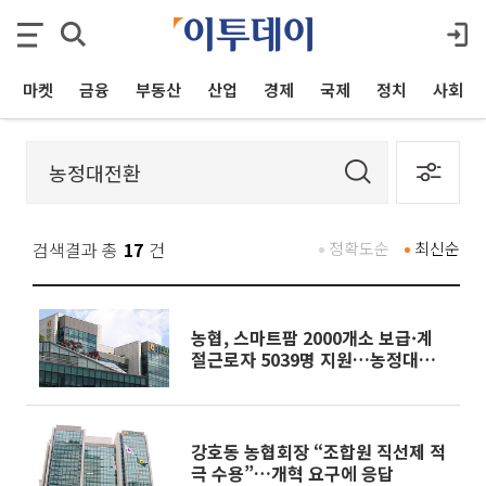
마켓
금융
부동산
산업
경제
국제
정치
사회
검색결과 총
17
건
정확도순
최신순
농협, 스마트팜 2000개소 보급·계
절근로자 5039명 지원…농정대전
환 추진
강호동 농협회장 “조합원 직선제 적
극 수용”…개혁 요구에 응답